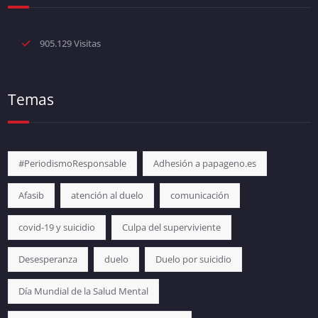
905.129 Visitas
Temas
#PeriodismoResponsable
Adhesión a papageno.es
Afasib
atención al duelo
comunicación
covid-19 y suicidio
Culpa del superviviente
Desesperanza
duelo
Duelo por suicidio
Día Mundial de la Salud Mental