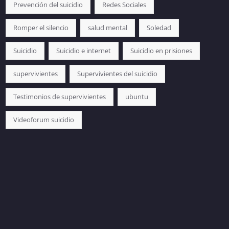
Prevención del suicidio
Redes Sociales
Romper el silencio
salud mental
Soledad
Suicidio
Suicidio e internet
Suicidio en prisiones
supervivientes
Supervivientes del suicidio
Testimonios de supervivientes
ubuntu
Videoforum suicidio