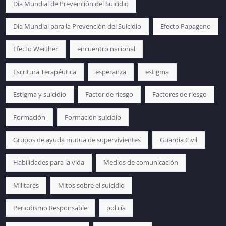
Día Mundial de Prevención del Suicidio
Día Mundial para la Prevención del Suicidio
Efecto Papageno
Efecto Werther
encuentro nacional
Escritura Terapéutica
esperanza
estigma
Estigma y suicidio
Factor de riesgo
Factores de riesgo
Formación
Formación suicidio
Grupos de ayuda mutua de supervivientes
Guardia Civil
Habilidades para la vida
Medios de comunicación
Militares
Mitos sobre el suicidio
Periodismo Responsable
policía