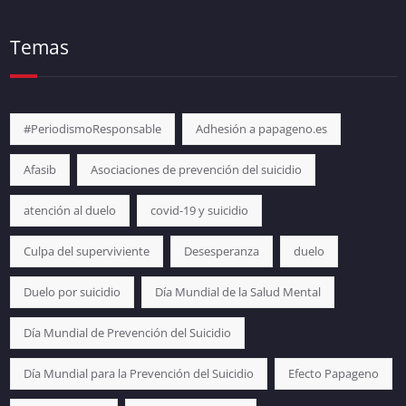
Temas
#PeriodismoResponsable
Adhesión a papageno.es
Afasib
Asociaciones de prevención del suicidio
atención al duelo
covid-19 y suicidio
Culpa del superviviente
Desesperanza
duelo
Duelo por suicidio
Día Mundial de la Salud Mental
Día Mundial de Prevención del Suicidio
Día Mundial para la Prevención del Suicidio
Efecto Papageno