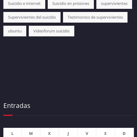
Suicidio e internet
Suicidio en prisiones
supervivientes
Supervivientes del suicidio
Testimonios de supervivientes
ubuntu
Videoforum suicidio
Entradas
L
M
X
J
V
S
D