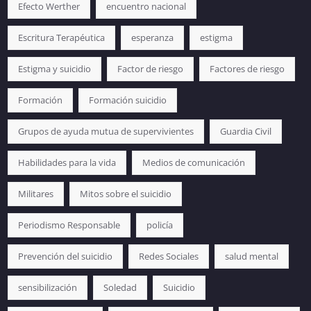
Efecto Werther
encuentro nacional
Escritura Terapéutica
esperanza
estigma
Estigma y suicidio
Factor de riesgo
Factores de riesgo
Formación
Formación suicidio
Grupos de ayuda mutua de supervivientes
Guardia Civil
Habilidades para la vida
Medios de comunicación
Militares
Mitos sobre el suicidio
Periodismo Responsable
policía
Prevención del suicidio
Redes Sociales
salud mental
sensibilización
Soledad
Suicidio