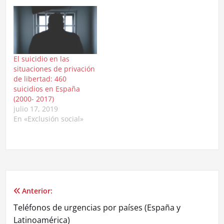
El suicidio en las
situaciones de privación
de libertad: 460
suicidios en España
(2000- 2017)
julio 17, 2019
En «Exclusión social»
Anterior:
Navegación
Teléfonos de urgencias por países (España y
de
Latinoamérica)