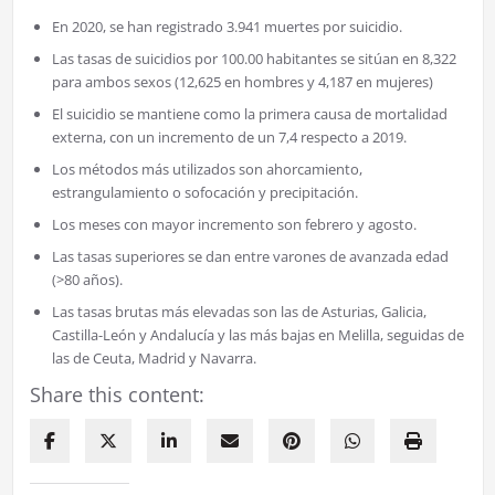
En 2020, se han registrado
3.941 muertes por suicidio
.
Las
tasas de suicidios por 100.00 habitantes
se sitúan en
8,322
para ambos sexos (12,625 en hombres y 4,187 en mujeres)
El suicidio se mantiene como la primera causa de mortalidad
externa, con un
incremento de un 7,4 respecto a 2019
.
Los métodos más utilizados son
ahorcamiento,
estrangulamiento o sofocación y precipitación
.
Los meses con mayor incremento son
febrero y agosto.
Las
tasas superiores
se dan entre
varones de avanzada edad
(>80 años).
Las tasas brutas
más elevadas
son las de
Asturias, Galicia,
Castilla-León y Andalucía
y las
más bajas
en Melilla, seguidas de
las de Ceuta, Madrid y Navarra
.
Share this content: