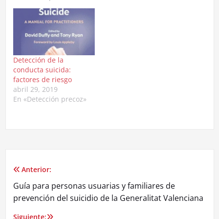
Integral Peninsular en
Mérida (México)
participa en Radio
Yucatán en el espacio
Voces en Movimiento
destacando los factores
Detección de la
protectores de la
conducta suicida:
conducta suicida y las
factores de riesgo
señales que existen
abril 29, 2019
para la detección
En «Detección precoz»
precoz…
Anterior:
Navegación
Guía para personas usuarias y familiares de
de
prevención del suicidio de la Generalitat Valenciana
entradas
Siguiente: