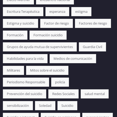
Escritura Terapéutica
esperanza
estigma
Estigma y suicidio
Factor de riesgo
Factores de riesgo
Formación
Formación suicidio
Grupos de ayuda mutua de supervivientes
Guardia Civil
Habilidades para la vida
Medios de comunicación
Militares
Mitos sobre el suicidio
Periodismo Responsable
policía
Prevención del suicidio
Redes Sociales
salud mental
sensibilización
Soledad
Suicidio