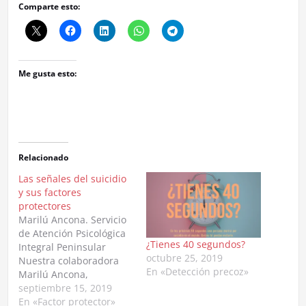
Comparte esto:
Me gusta esto:
Relacionado
Las señales del suicidio
y sus factores
protectores
Marilú Ancona. Servicio
de Atención Psicológica
¿Tienes 40 segundos?
Integral Peninsular
octubre 25, 2019
Nuestra colaboradora
En «Detección precoz»
Marilú Ancona,
psicóloga del Servicio de
septiembre 15, 2019
Atención Psicológica
En «Factor protector»