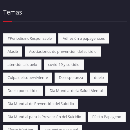
Temas
#PeriodismoResponsable
Adhesión a papageno.es
Afasib
Asociaciones de prevención del suicidio
atención al duelo
covid-19 y suicidio
Culpa del superviviente
Desesperanza
duelo
Duelo por suicidio
Día Mundial de la Salud Mental
Día Mundial de Prevención del Suicidio
Día Mundial para la Prevención del Suicidio
Efecto Papageno
Efecto Werther
encuentro nacional