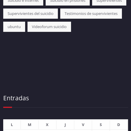
Suicidio e internet
Suicidio en prisiones
supervivientes
Supervivientes del suicidio
Testimonios de supervivientes
ubuntu
Videoforum suicidio
Entradas
L
M
X
J
V
S
D