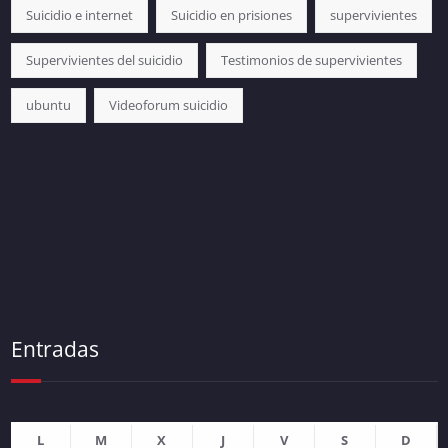
Suicidio e internet
Suicidio en prisiones
supervivientes
Supervivientes del suicidio
Testimonios de supervivientes
ubuntu
Videoforum suicidio
Entradas
L
M
X
J
V
S
D