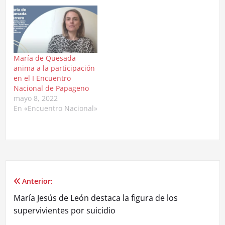
Conducta Suicida el 10
de marzo de 2023
durante todo el mes de
febrero iremos
ofreciendo los talleres
online que se realizaron
María de Quesada
en Málaga durante el
anima a la participación
primer encuentro (mayo
en el I Encuentro
de…
Nacional de Papageno
mayo 8, 2022
En «Encuentro Nacional»
Anterior:
Navegación
María Jesús de León destaca la figura de los
de
supervivientes por suicidio