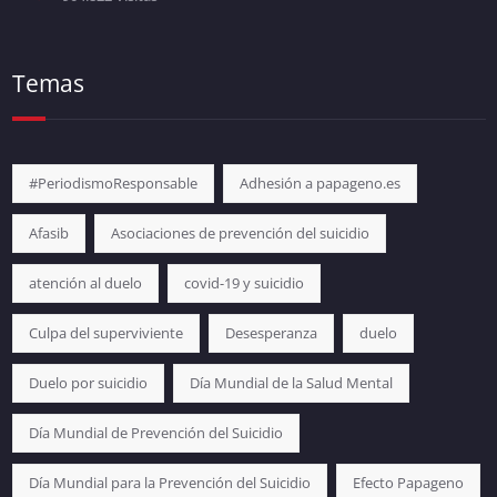
Temas
#PeriodismoResponsable
Adhesión a papageno.es
Afasib
Asociaciones de prevención del suicidio
atención al duelo
covid-19 y suicidio
Culpa del superviviente
Desesperanza
duelo
Duelo por suicidio
Día Mundial de la Salud Mental
Día Mundial de Prevención del Suicidio
Día Mundial para la Prevención del Suicidio
Efecto Papageno