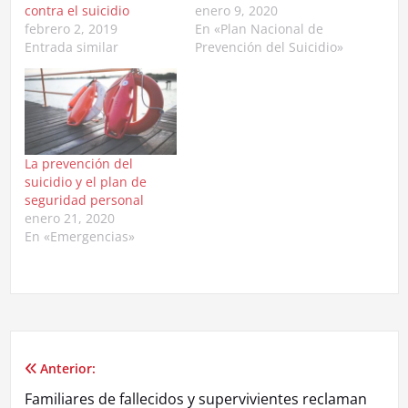
contra el suicidio
enero 9, 2020
febrero 2, 2019
En «Plan Nacional de
Entrada similar
Prevención del Suicidio»
La prevención del
suicidio y el plan de
seguridad personal
enero 21, 2020
En «Emergencias»
Anterior:
Navegación
Familiares de fallecidos y supervivientes reclaman