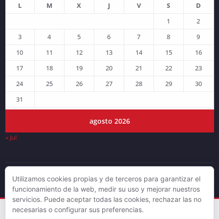
L
M
X
J
V
S
D
1
2
3
4
5
6
7
8
9
10
11
12
13
14
15
16
17
18
19
20
21
22
23
24
25
26
27
28
29
30
31
agosto 2026
« Jul
Utilizamos cookies propias y de terceros para garantizar el
© DJLV 2019
funcionamiento de la web, medir su uso y mejorar nuestros
servicios. Puede aceptar todas las cookies, rechazar las no
necesarias o configurar sus preferencias.