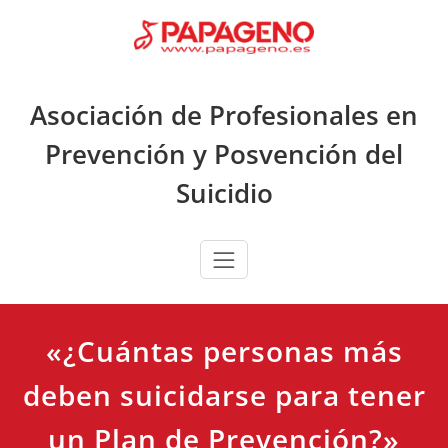
Saltar
al
contenido
Asociación de Profesionales en
Prevención y Posvención del
Suicidio
«¿Cuántas personas más
deben suicidarse para tener
un Plan de Prevención?»