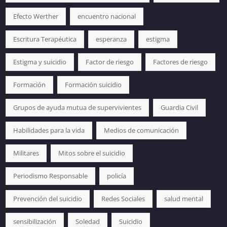
Efecto Werther
encuentro nacional
Escritura Terapéutica
esperanza
estigma
Estigma y suicidio
Factor de riesgo
Factores de riesgo
Formación
Formación suicidio
Grupos de ayuda mutua de supervivientes
Guardia Civil
Habilidades para la vida
Medios de comunicación
Militares
Mitos sobre el suicidio
Periodismo Responsable
policía
Prevención del suicidio
Redes Sociales
salud mental
sensibilización
Soledad
Suicidio