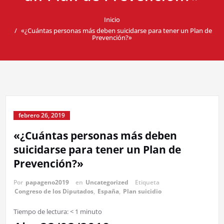
Inicio
«¿Cuántas personas más deben suicidarse para tener un Plan de
Prevención?»
febrero 26, 2019
«¿Cuántas personas más deben
suicidarse para tener un Plan de
Prevención?»
Por
papageno2019
en
Uncategorized
Etiqueta
Congreso de los Diputados
,
España
,
Plan suicidio
Tiempo de lectura:
< 1
minuto