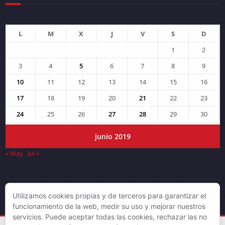
L
M
X
J
V
S
D
1
2
3
4
5
6
7
8
9
10
11
12
13
14
15
16
17
18
19
20
21
22
23
24
25
26
27
28
29
30
junio 2019
« May
Jul »
Utilizamos cookies propias y de terceros para garantizar el
© DJLV 2019
funcionamiento de la web, medir su uso y mejorar nuestros
servicios. Puede aceptar todas las cookies, rechazar las no