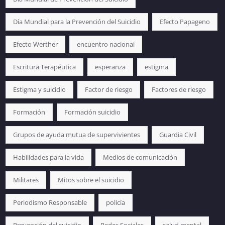
Día Mundial para la Prevención del Suicidio
Efecto Papageno
Efecto Werther
encuentro nacional
Escritura Terapéutica
esperanza
estigma
Estigma y suicidio
Factor de riesgo
Factores de riesgo
Formación
Formación suicidio
Grupos de ayuda mutua de supervivientes
Guardia Civil
Habilidades para la vida
Medios de comunicación
Militares
Mitos sobre el suicidio
Periodismo Responsable
policía
Prevención del suicidio
Redes Sociales
salud mental