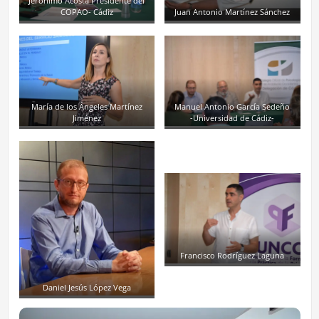
Jerónimo Acosta Presidente del
COPAO- Cádiz
Juan Antonio Martínez Sánchez
María de los Ángeles Martínez
Manuel Antonio García Sedeño
Jiménez
-Universidad de Cádiz-
Francisco Rodríguez Laguna
Daniel Jesús López Vega