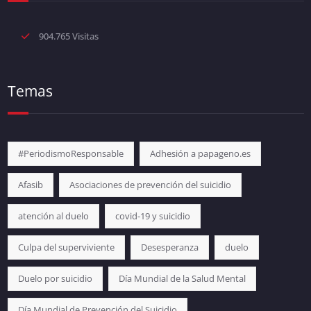
904.765 Visitas
Temas
#PeriodismoResponsable
Adhesión a papageno.es
Afasib
Asociaciones de prevención del suicidio
atención al duelo
covid-19 y suicidio
Culpa del superviviente
Desesperanza
duelo
Duelo por suicidio
Día Mundial de la Salud Mental
Día Mundial de Prevención del Suicidio