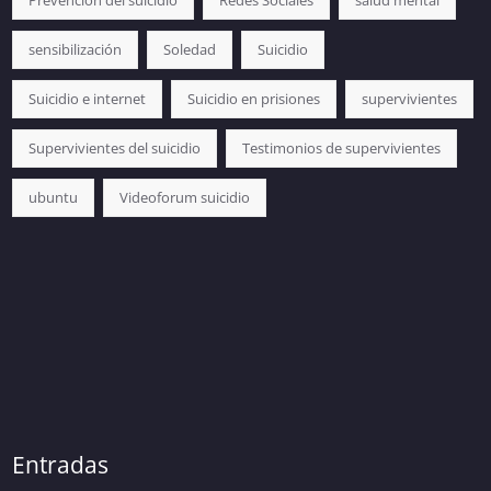
sensibilización
Soledad
Suicidio
Suicidio e internet
Suicidio en prisiones
supervivientes
Supervivientes del suicidio
Testimonios de supervivientes
ubuntu
Videoforum suicidio
Entradas