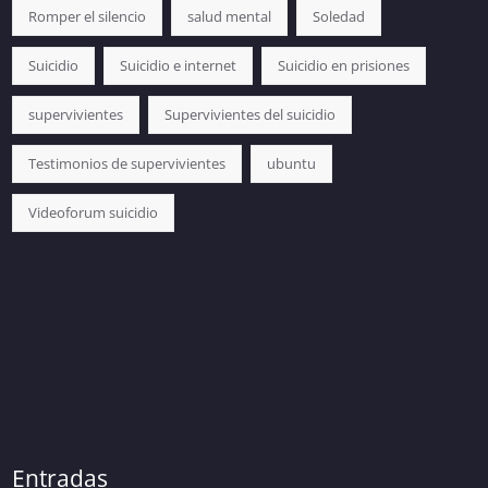
Romper el silencio
salud mental
Soledad
Suicidio
Suicidio e internet
Suicidio en prisiones
supervivientes
Supervivientes del suicidio
Testimonios de supervivientes
ubuntu
Videoforum suicidio
Entradas