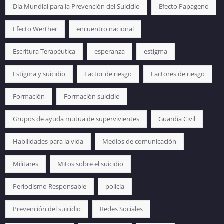
Día Mundial para la Prevención del Suicidio
Efecto Papageno
Efecto Werther
encuentro nacional
Escritura Terapéutica
esperanza
estigma
Estigma y suicidio
Factor de riesgo
Factores de riesgo
Formación
Formación suicidio
Grupos de ayuda mutua de supervivientes
Guardia Civil
Habilidades para la vida
Medios de comunicación
Militares
Mitos sobre el suicidio
Periodismo Responsable
policía
Prevención del suicidio
Redes Sociales