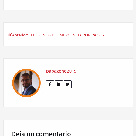
Anterior:
TELÉFONOS DE EMERGENCIA POR PAÍSES
Navegación
de
entradas
papageno2019
Deja un comentario