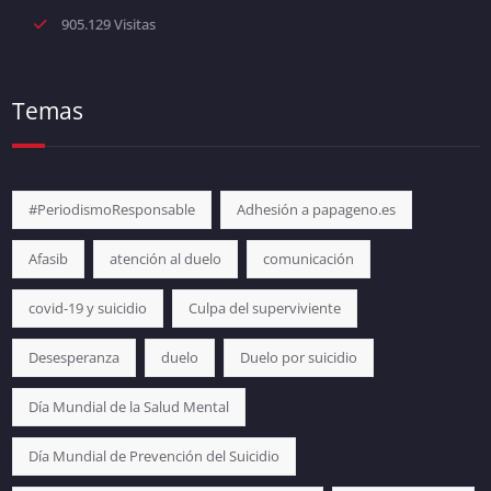
905.129 Visitas
Temas
#PeriodismoResponsable
Adhesión a papageno.es
Afasib
atención al duelo
comunicación
covid-19 y suicidio
Culpa del superviviente
Desesperanza
duelo
Duelo por suicidio
Día Mundial de la Salud Mental
Día Mundial de Prevención del Suicidio