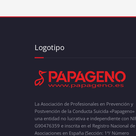
Logotipo
La Asociación de Profesionales en Prevención y
Postvención de la Conducta Suicida «Papageno» 
una entidad no lucrativa e independiente con NI
G90476359 e inscrita en el Registro Nacional de
Asociaciones en España (Sección: 1ª/ Número