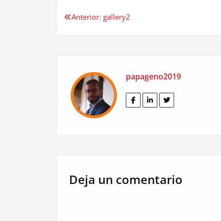
Navegación
Anterior:
gallery2
de
entradas
papageno2019
Deja un comentario