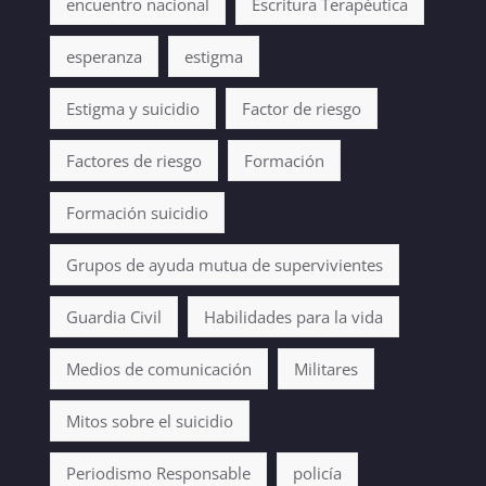
encuentro nacional
Escritura Terapéutica
esperanza
estigma
Estigma y suicidio
Factor de riesgo
Factores de riesgo
Formación
Formación suicidio
Grupos de ayuda mutua de supervivientes
Guardia Civil
Habilidades para la vida
Medios de comunicación
Militares
Mitos sobre el suicidio
Periodismo Responsable
policía