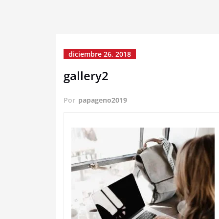
diciembre 26, 2018
gallery2
Por
papageno2019