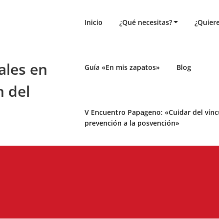
Inicio
¿Qué necesitas?
¿Quiere
ales en
Guía «En mis zapatos»
Blog
n del
V Encuentro Papageno: «Cuidar del víncul
prevención a la posvención»