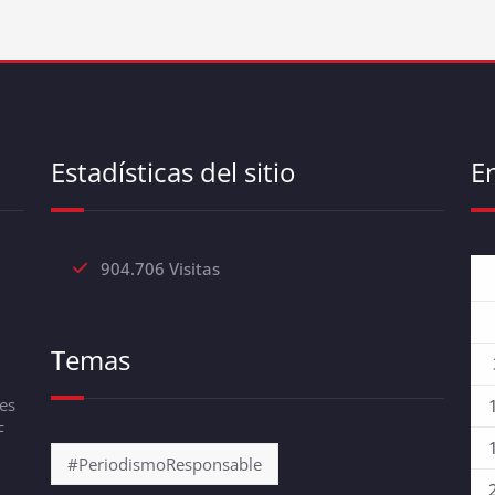
Estadísticas del sitio
E
904.706 Visitas
Temas
es
F
#PeriodismoResponsable