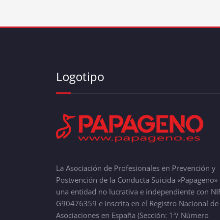
Logotipo
La Asociación de Profesionales en Prevención y
Postvención de la Conducta Suicida «Papageno» 
una entidad no lucrativa e independiente con NI
G90476359 e inscrita en el Registro Nacional de
Asociaciones en España (Sección: 1ª/ Número