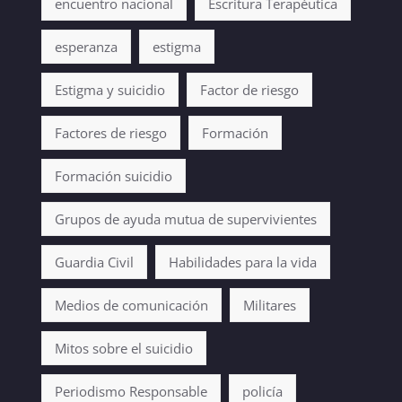
encuentro nacional
Escritura Terapéutica
esperanza
estigma
Estigma y suicidio
Factor de riesgo
Factores de riesgo
Formación
Formación suicidio
Grupos de ayuda mutua de supervivientes
Guardia Civil
Habilidades para la vida
Medios de comunicación
Militares
Mitos sobre el suicidio
Periodismo Responsable
policía