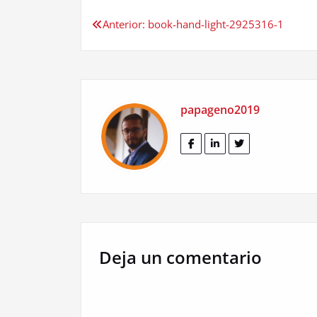
Navegación
Anterior:
book-hand-light-2925316-1
de
entradas
papageno2019
Deja un comentario