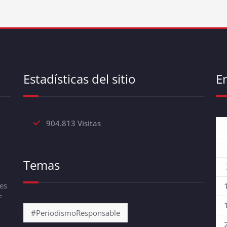
Estadísticas del sitio
E
904.813 Visitas
Temas
es
F
#PeriodismoResponsable