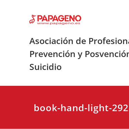
Saltar
al
contenido
Asociación de Profesion
Prevención y Posvenció
Suicidio
book-hand-light-292