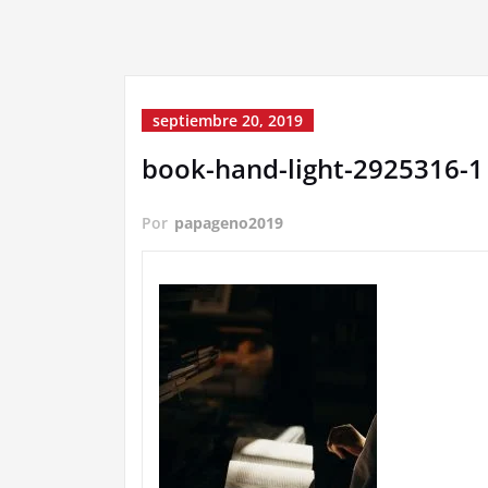
septiembre 20, 2019
book-hand-light-2925316-1
Por
papageno2019