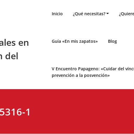
Inicio
¿Qué necesitas?
¿Quiere
ales en
Guía «En mis zapatos»
Blog
n del
V Encuentro Papageno: «Cuidar del víncul
prevención a la posvención»
5316-1