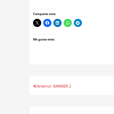
Comparte esto:
Me gusta esto:
Navegación
Anterior:
BANNER 2
de
entradas