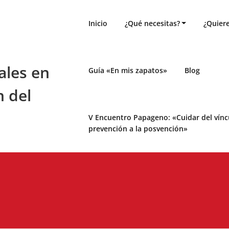
Inicio
¿Qué necesitas?
¿Quiere
ales en
Guía «En mis zapatos»
Blog
n del
V Encuentro Papageno: «Cuidar del víncul
prevención a la posvención»