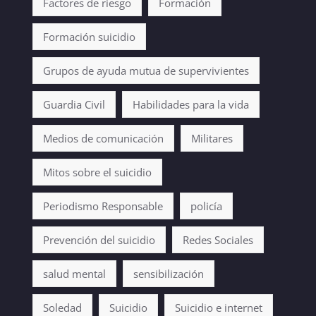
Factores de riesgo
Formación
Formación suicidio
Grupos de ayuda mutua de supervivientes
Guardia Civil
Habilidades para la vida
Medios de comunicación
Militares
Mitos sobre el suicidio
Periodismo Responsable
policía
Prevención del suicidio
Redes Sociales
salud mental
sensibilización
Soledad
Suicidio
Suicidio e internet