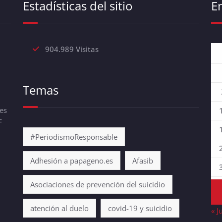
Estadísticas del sitio
E
904.989 Visitas
Temas
es
F
#PeriodismoResponsable
Adhesión a papageno.es
Afasib
Asociaciones de prevención del suicidio
atención al duelo
covid-19 y suicidio
« J