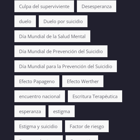
Culpa del superviviente
Desesperanza
duelo
Duelo por suicidio
Día Mundial de la Salud Mental
Día Mundial de Prevención del Suicidio
Día Mundial para la Prevención del Suicidio
Efecto Papageno
Efecto Werther
encuentro nacional
Escritura Terapéutica
esperanza
estigma
Estigma y suicidio
Factor de riesgo