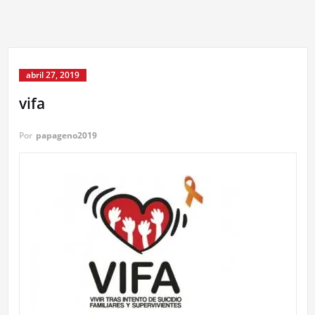
abril 27, 2019
vifa
Por
papageno2019