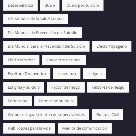
Desesperanza
duelo
Duelo por suicidio
Día Mundial de la Salud Mental
Día Mundial de Prevención del Suicidio
Día Mundial para la Prevención del Suicidio
Efecto Papageno
Efecto Werther
encuentro nacional
Escritura Terapéutica
esperanza
estigma
Estigma y suicidio
Factor de riesgo
Factores de riesgo
Formación
Formación suicidio
Grupos de ayuda mutua de supervivientes
Guardia Civil
Habilidades para la vida
Medios de comunicación