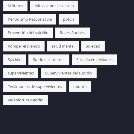
Militares
Mitos sobre el suicidio
Periodismo Responsable
policía
Prevención del suicidio
Redes Sociales
Romper el silencio
salud mental
Soledad
Suicidio
Suicidio e internet
Suicidio en prisiones
supervivientes
Supervivientes del suicidio
Testimonios de supervivientes
ubuntu
Videoforum suicidio