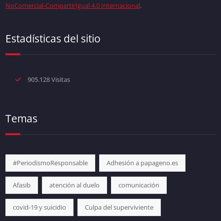
NoComercial-CompartirIgual 4.0 Internacional
.
Estadísticas del sitio
905.128 Visitas
Temas
#PeriodismoResponsable
Adhesión a papageno.es
Afasib
atención al duelo
comunicación
covid-19 y suicidio
Culpa del superviviente