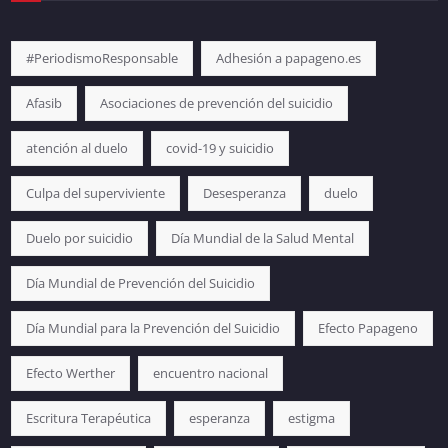
#PeriodismoResponsable
Adhesión a papageno.es
Afasib
Asociaciones de prevención del suicidio
atención al duelo
covid-19 y suicidio
Culpa del superviviente
Desesperanza
duelo
Duelo por suicidio
Día Mundial de la Salud Mental
Día Mundial de Prevención del Suicidio
Día Mundial para la Prevención del Suicidio
Efecto Papageno
Efecto Werther
encuentro nacional
Escritura Terapéutica
esperanza
estigma