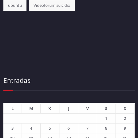
ubuntu
Videoforum suicidio
Entradas
L
M
X
J
V
S
D
1
2
3
4
5
6
7
8
9
10
11
12
13
14
15
16