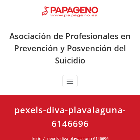
Saltar
al
contenido
Asociación de Profesionales en
Prevención y Posvención del
Suicidio
pexels-diva-plavalaguna-
6146696
Inicio
pexels-diva-plavalaguna-6146696