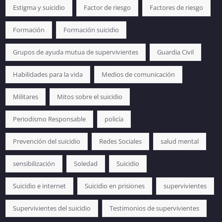
Estigma y suicidio
Factor de riesgo
Factores de riesgo
Formación
Formación suicidio
Grupos de ayuda mutua de supervivientes
Guardia Civil
Habilidades para la vida
Medios de comunicación
Militares
Mitos sobre el suicidio
Periodismo Responsable
policía
Prevención del suicidio
Redes Sociales
salud mental
sensibilización
Soledad
Suicidio
Suicidio e internet
Suicidio en prisiones
supervivientes
Supervivientes del suicidio
Testimonios de supervivientes