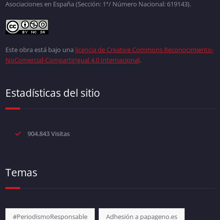
Asociaciones en España (Sección: 1ª/ Número Nacional: 619143).
Este obra está bajo una
licencia de Creative Commons Reconocimiento-
NoComercial-CompartirIgual 4.0 Internacional
.
Estadísticas del sitio
904.843 Visitas
Temas
#PeriodismoResponsable
Adhesión a papageno.es