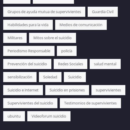
Grupos de ayuda mutua de supervivientes
Guardia Civil
Habilidades para la vida
Medios de comunicación
Militares
Mitos sobre el suicidio
Periodismo Responsable
policía
Prevención del suicidio
Redes Sociales
salud mental
sensibilización
Soledad
Suicidio
Suicidio e internet
Suicidio en prisiones
supervivientes
Supervivientes del suicidio
Testimonios de supervivientes
ubuntu
Videoforum suicidio