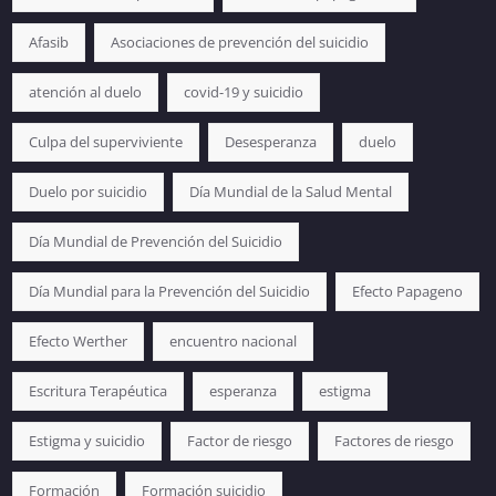
Afasib
Asociaciones de prevención del suicidio
atención al duelo
covid-19 y suicidio
Culpa del superviviente
Desesperanza
duelo
Duelo por suicidio
Día Mundial de la Salud Mental
Día Mundial de Prevención del Suicidio
Día Mundial para la Prevención del Suicidio
Efecto Papageno
Efecto Werther
encuentro nacional
Escritura Terapéutica
esperanza
estigma
Estigma y suicidio
Factor de riesgo
Factores de riesgo
Formación
Formación suicidio