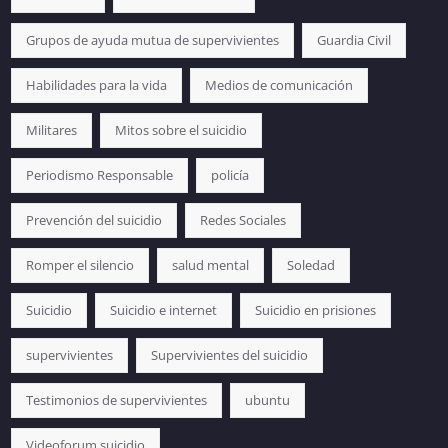
Grupos de ayuda mutua de supervivientes
Guardia Civil
Habilidades para la vida
Medios de comunicación
Militares
Mitos sobre el suicidio
Periodismo Responsable
policía
Prevención del suicidio
Redes Sociales
Romper el silencio
salud mental
Soledad
Suicidio
Suicidio e internet
Suicidio en prisiones
supervivientes
Supervivientes del suicidio
Testimonios de supervivientes
ubuntu
Videoforum suicidio