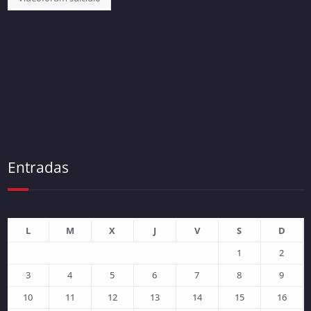
Entradas
L
M
X
J
V
S
D
1
2
3
4
5
6
7
8
9
10
11
12
13
14
15
16