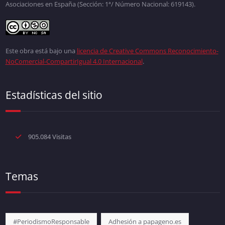
Asociaciones en España (Sección: 1ª/ Número Nacional: 619143).
Este obra está bajo una
licencia de Creative Commons Reconocimiento-
NoComercial-CompartirIgual 4.0 Internacional
.
Estadísticas del sitio
905.084 Visitas
Temas
#PeriodismoResponsable
Adhesión a papageno.es