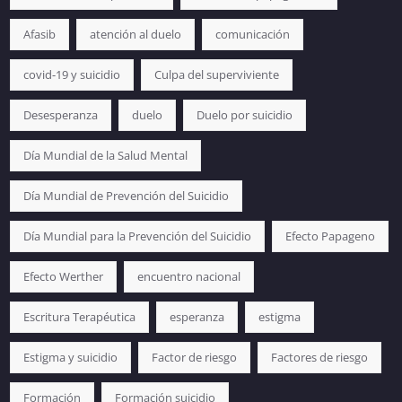
Afasib
atención al duelo
comunicación
covid-19 y suicidio
Culpa del superviviente
Desesperanza
duelo
Duelo por suicidio
Día Mundial de la Salud Mental
Día Mundial de Prevención del Suicidio
Día Mundial para la Prevención del Suicidio
Efecto Papageno
Efecto Werther
encuentro nacional
Escritura Terapéutica
esperanza
estigma
Estigma y suicidio
Factor de riesgo
Factores de riesgo
Formación
Formación suicidio