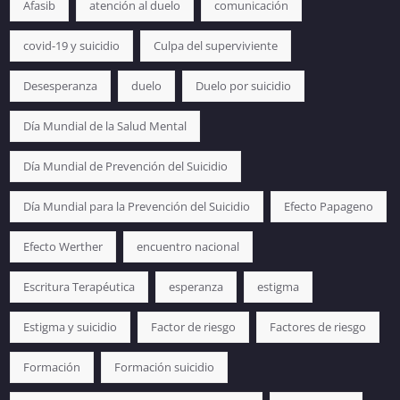
Afasib
atención al duelo
comunicación
covid-19 y suicidio
Culpa del superviviente
Desesperanza
duelo
Duelo por suicidio
Día Mundial de la Salud Mental
Día Mundial de Prevención del Suicidio
Día Mundial para la Prevención del Suicidio
Efecto Papageno
Efecto Werther
encuentro nacional
Escritura Terapéutica
esperanza
estigma
Estigma y suicidio
Factor de riesgo
Factores de riesgo
Formación
Formación suicidio