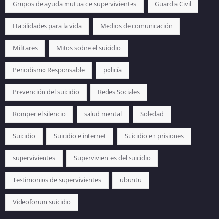
Grupos de ayuda mutua de supervivientes
Guardia Civil
Habilidades para la vida
Medios de comunicación
Militares
Mitos sobre el suicidio
Periodismo Responsable
policía
Prevención del suicidio
Redes Sociales
Romper el silencio
salud mental
Soledad
Suicidio
Suicidio e internet
Suicidio en prisiones
supervivientes
Supervivientes del suicidio
Testimonios de supervivientes
ubuntu
Videoforum suicidio