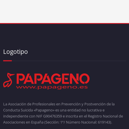
Logotipo
La Asociación de Profesionales en Prevención y Postvención de la
Conducta Suicida «Papageno» es una entidad no lucrativa e
independiente con NIF G90476359 e inscrita en el Registro Nacional de
Asociaciones en España (Sección: 1ª/ Número Nacional: 619143).