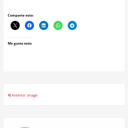
Comparte esto:
Me gusta esto:
Anterior:
image
Navegación
de
entradas